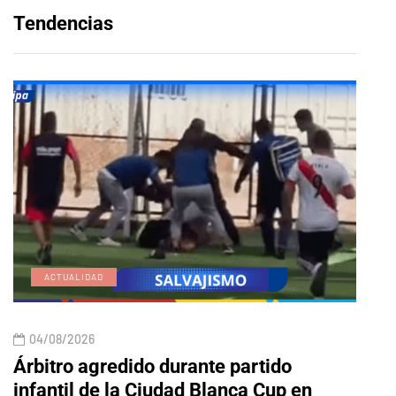
Tendencias
ACTUALIDAD
E
04/08/2026
04/
Árbitro agredido durante partido
Edic
infantil de la Ciudad Blanca Cup en