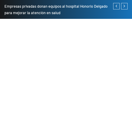
Empresas privadas donan equipos al hospital Honorio Delgado
Cambio de se
para mejorar la atención en salud
presentarán 