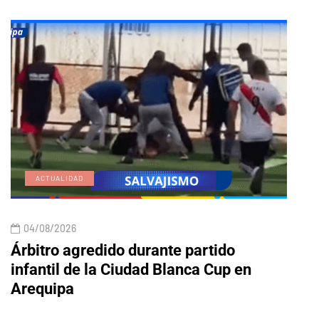
ACTUALIDAD
E
04/08/2026
04/
Árbitro agredido durante partido
Edic
infantil de la Ciudad Blanca Cup en
Arequipa