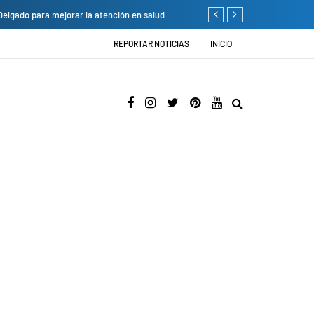
a atención en salud
Cambio de sede: Vicentico 
REPORTAR NOTICIAS
INICIO