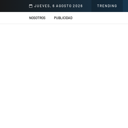
llacs se presentarán en el Jardín de la Cerveza Arequipeña
JUEVES, 6 AGOSTO 2026
TRENDING
NOSOTROS
PUBLICIDAD