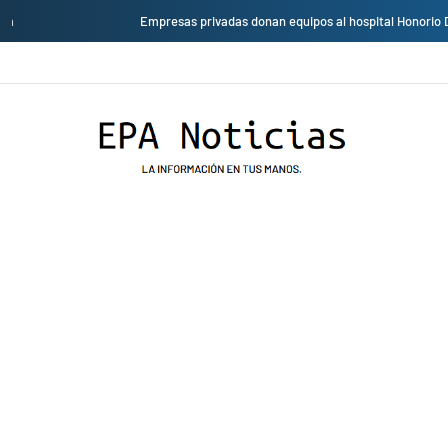
Empresas privadas donan equipos al hospital Honorio Delgado para mejorar l