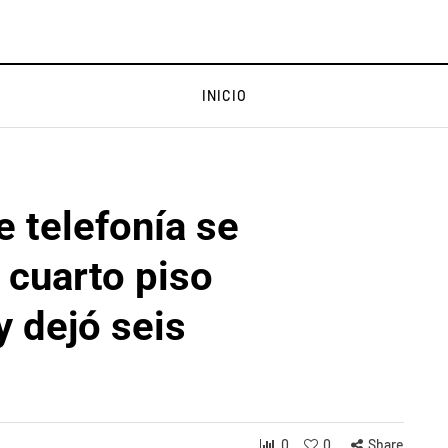
INICIO
e telefonía se
 cuarto piso
y dejó seis
0
0
Share