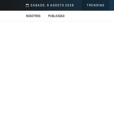
llacs se presentarán en el Jardín de la Cerveza Arequipeña
SÁBADO, 8 AGOSTO 2026
TRENDING
NOSOTROS
PUBLICIDAD