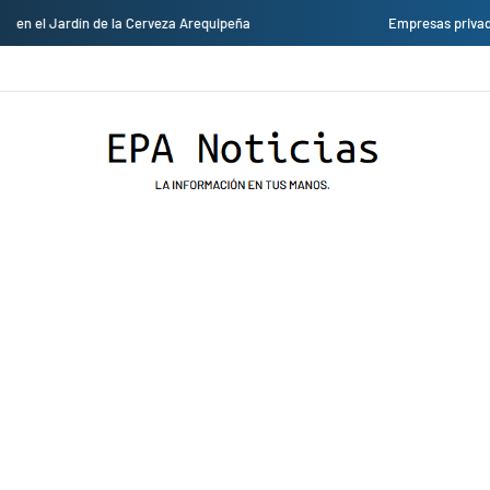
Empresas privadas donan equipos al hospital Honorio Delgado para mejorar l