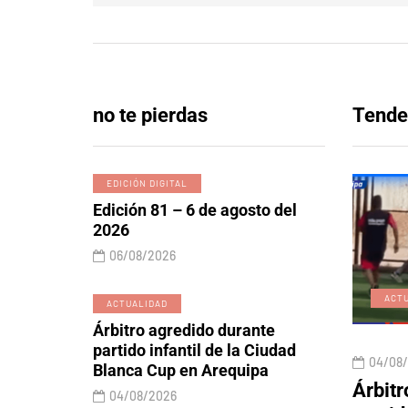
no te pierdas
Tende
EDICIÓN DIGITAL
Edición 81 – 6 de agosto del
2026
06/08/2026
EDICIÓN DIGITAL
ACT
ACTUALIDAD
Árbitro agredido durante
partido infantil de la Ciudad
06/08/2026
04/08
Blanca Cup en Arequipa
 y lobos
Edición 81 – 6 de agosto
Árbitr
04/08/2026