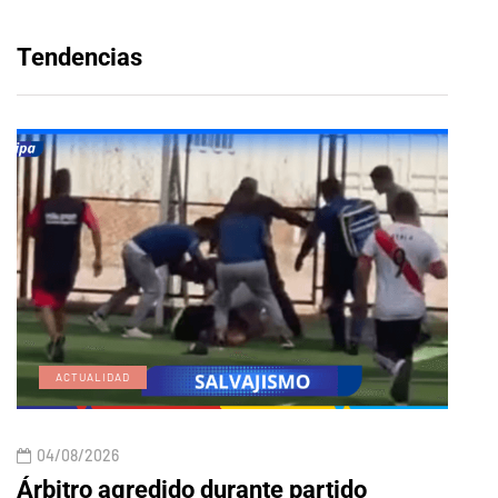
Tendencias
ACTUALIDAD
E
04/08/2026
04/
Árbitro agredido durante partido
Edic