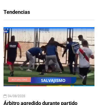
Tendencias
ACTUALIDAD
E
04/08/2026
04/
Árbitro agredido durante partido
Edic