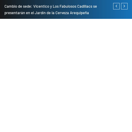
do
Cambio de sede: Vicentico y Los Fabulosos Cadillacs se
Empresas pri
presentarán en el Jardín de la Cerveza Arequipeña
para mejorar 