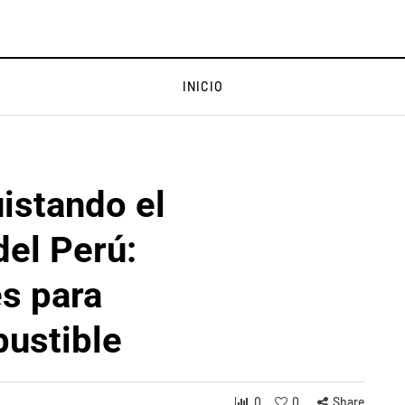
INICIO
istando el
del Perú:
s para
bustible
0
0
Share