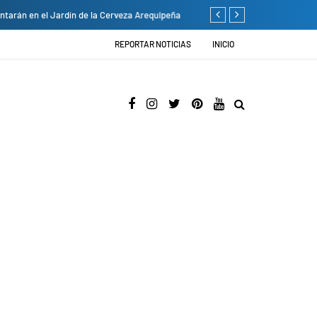
ardín de la Cerveza Arequipeña
Empresas privadas donan eq
REPORTAR NOTICIAS
INICIO