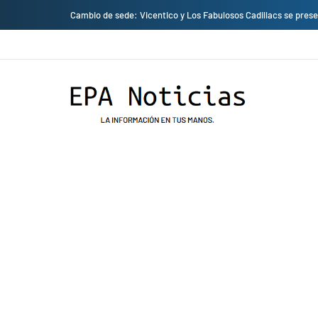
Cambio de sede: Vicentico y Los Fabulosos Cadillacs se presentarán en el J