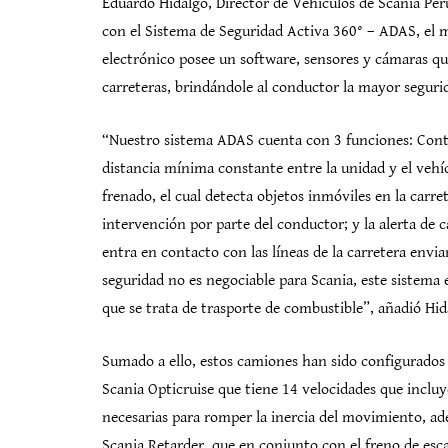
Eduardo Hidalgo, Director de Vehículos de Scania Per
con el Sistema de Seguridad Activa 360° – ADAS, el m
electrónico posee un software, sensores y cámaras que
carreteras, brindándole al conductor la mayor seguri
“Nuestro sistema ADAS cuenta con 3 funciones: Contro
distancia mínima constante entre la unidad y el vehí
frenado, el cual detecta objetos inmóviles en la carr
intervención por parte del conductor; y la alerta de
entra en contacto con las líneas de la carretera envi
seguridad no es negociable para Scania, este sistema 
que se trata de trasporte de combustible”, añadió Hid
Sumado a ello, estos camiones han sido configurado
Scania Opticruise que tiene 14 velocidades que inclu
necesarias para romper la inercia del movimiento, ade
Scania Retarder, que en conjunto con el freno de esc