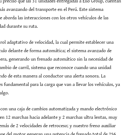
ú precisó que las 31 unidades entregadas a Elio Group, cuentan
ás avanzando del transporte en el Perú. Este sistema
 aborda las interacciones con los otros vehículos de las
dad durante su ruta.
l adaptativo de velocidad, la cual permite establecer una
culo delante de forma automática; el sistema avanzado de
etera, generando un frenado automático sin la necesidad de
 cambio de carril, sistema que reconoce cuando una unidad
ando de esta manera al conductor una alerta sonora. La
es fundamental para la carga que van a llevar los vehículos, ya
algo.
s con una caja de cambios automatizada y mando electrónico
yen 12 marchas hacia adelante y 2 marchas ultra lentas, muy
más de 2 velocidades de retroceso; y nuestro freno auxiliar
ape del motor generan una potencia de frenado total de 756