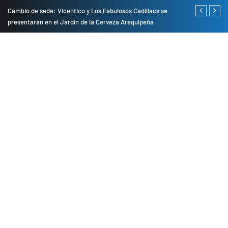
do
Cambio de sede: Vicentico y Los Fabulosos Cadillacs se
Empresas pri
presentarán en el Jardín de la Cerveza Arequipeña
para mejorar 