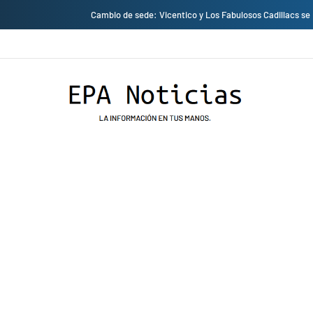
Cambio de sede: Vicentico y Los Fabulosos Cadillacs se presentarán en el J