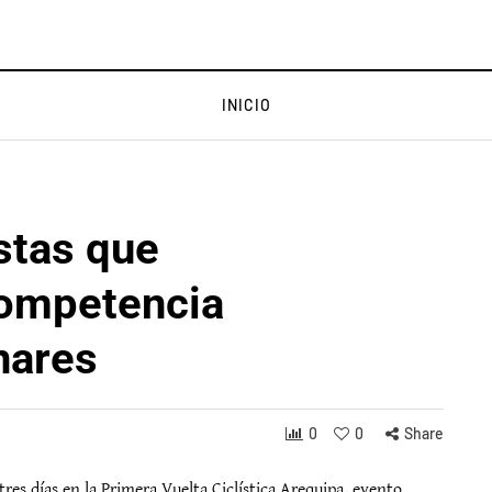
INICIO
stas que
competencia
nares
0
0
Share
tres días en la Primera Vuelta Ciclística Arequipa, evento