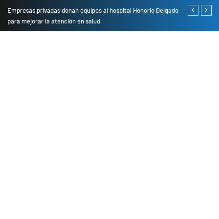
Empresas privadas donan equipos al hospital Honorio Delgado
Cambio de se
para mejorar la atención en salud
presentarán 