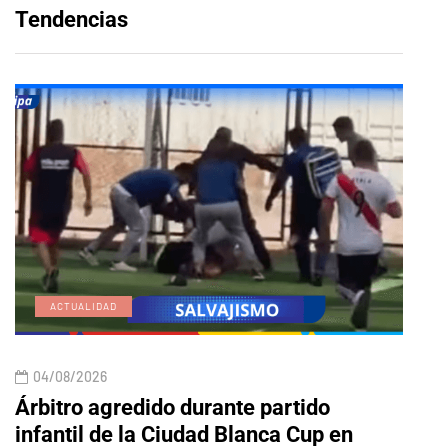
Tendencias
ACTUALIDAD
E
04/08/2026
04/
Árbitro agredido durante partido
Edic
infantil de la Ciudad Blanca Cup en