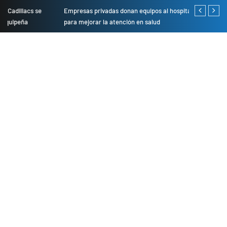
Empresas privadas donan equipos al hospital Honorio Delgado
Cambio de se
para mejorar la atención en salud
presentarán 