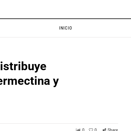
INICIO
istribuye
ermectina y
0
0
Share