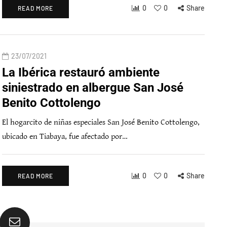
0
0
Share
READ MORE
23/07/2021
La Ibérica restauró ambiente
siniestrado en albergue San José
Benito Cottolengo
El hogarcito de niñas especiales San José Benito Cottolengo,
ubicado en Tiabaya, fue afectado por…
0
0
Share
READ MORE