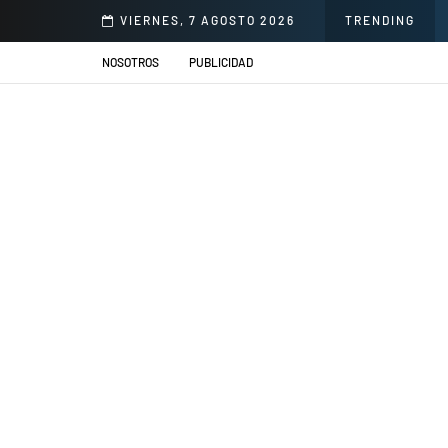
illacs se presentarán en el Jardín de la Cerveza Arequipeña
VIERNES, 7 AGOSTO 2026
TRENDING
NOSOTROS
PUBLICIDAD