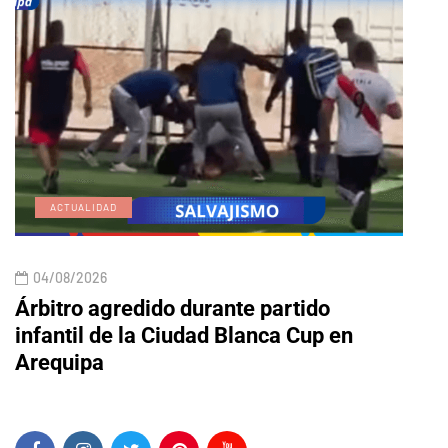
ACTUALIDAD
E
04/08/2026
04/
Árbitro agredido durante partido
Edic
infantil de la Ciudad Blanca Cup en
Arequipa