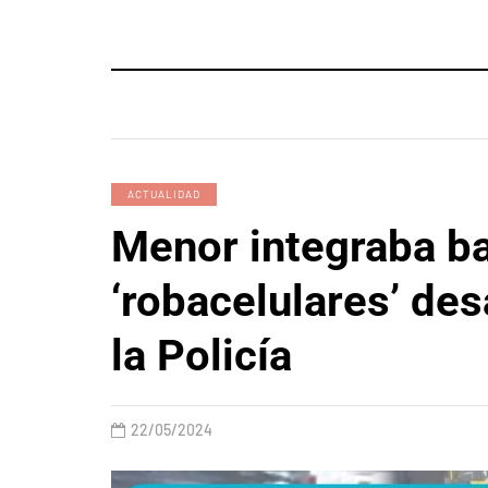
ACTUALIDAD
Menor integraba b
‘robacelulares’ des
la Policía
22/05/2024