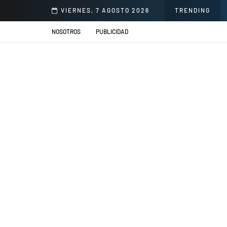
illacs se presentarán en el Jardín de la Cerveza Arequipeña
VIERNES, 7 AGOSTO 2026
TRENDING
NOSOTROS
PUBLICIDAD