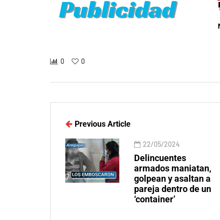
0
0
Previous Article
22/05/2024
Delincuentes
armados maniatan,
golpean y asaltan a
pareja dentro de un
‘container’