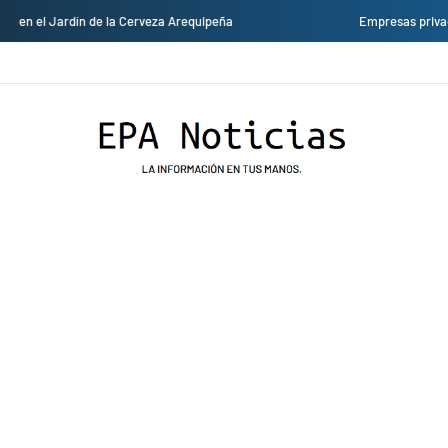
Empresas privadas donan equipos al hospital Honorio Delgado para mejorar 