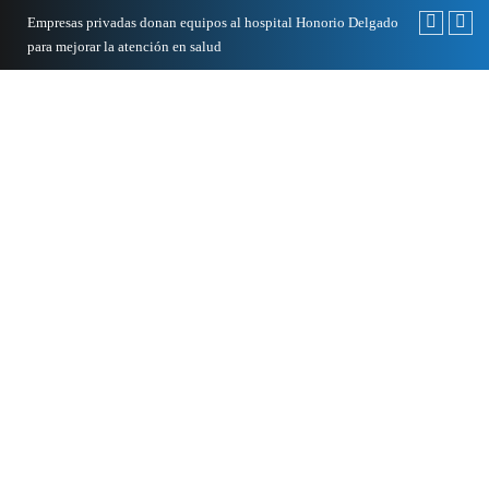
Empresas privadas donan equipos al hospital Honorio Delgado
Cambio de sed
para mejorar la atención en salud
presentarán e