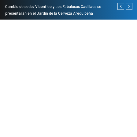
do
Cambio de sede: Vicentico y Los Fabulosos Cadillacs se
Empresas pri
presentarán en el Jardín de la Cerveza Arequipeña
para mejorar 