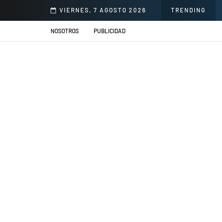
illacs se presentarán en el Jardín de la Cerveza Arequipeña
VIERNES, 7 AGOSTO 2026
TRENDING
NOSOTROS
PUBLICIDAD