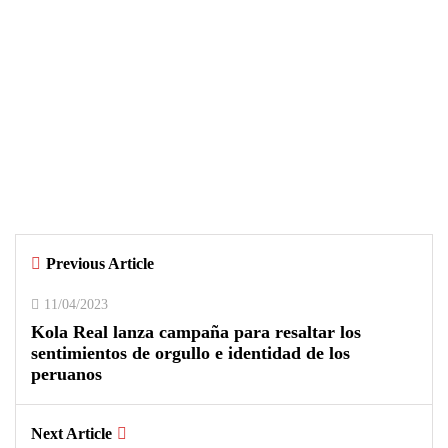
ACTUALIDAD
04/08/2026
Árbitro agredido durante partido
infantil de la Ciudad Blanca Cup en
Arequipa
Previous Article
0
0
11/04/2023
Kola Real lanza campaña para resaltar los
sentimientos de orgullo e identidad de los
peruanos
Next Article