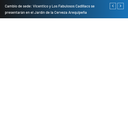
do
Cambio de sede: Vicentico y Los Fabulosos Cadillacs se
Empresas pri
presentarán en el Jardín de la Cerveza Arequipeña
para mejorar 