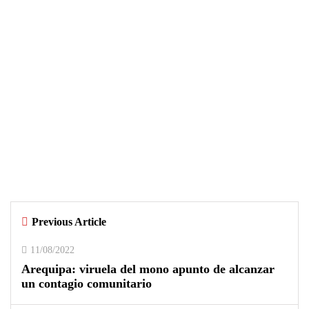
ACTUALIDAD
04/08/2026
Árbitro agredido durante partido
infantil de la Ciudad Blanca Cup en
Arequipa
Previous Article
0
0
11/08/2022
Arequipa: viruela del mono apunto de alcanzar
un contagio comunitario