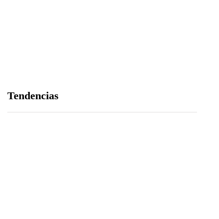
Edición 81 – 6 de agosto del 2026
06/08/2026
Árbitro agredido durante partido infantil de la
Tendencias
Ciudad Blanca Cup en Arequipa
04/08/2026