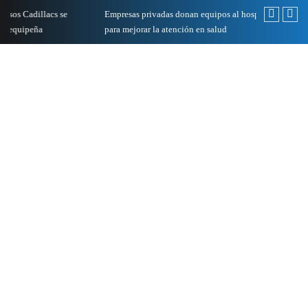
Empresas privadas donan equipos al hospital Honorio Delgado
Cambio de sed
para mejorar la atención en salud
presentarán e