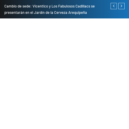
do
Cambio de sede: Vicentico y Los Fabulosos Cadillacs se
Empresas pri
presentarán en el Jardín de la Cerveza Arequipeña
para mejorar 