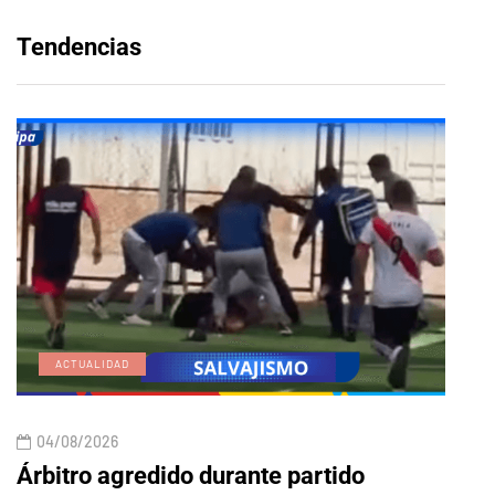
Tendencias
ACTUALIDAD
E
04/08/2026
04/
Árbitro agredido durante partido
Edic