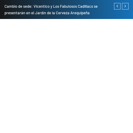
do
Cambio de sede: Vicentico y Los Fabulosos Cadillacs se
Empresas pri
presentarán en el Jardín de la Cerveza Arequipeña
para mejorar 