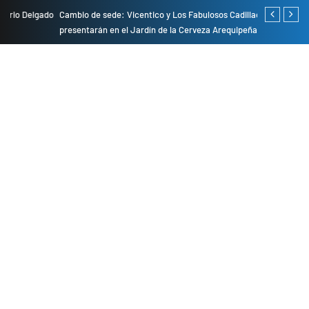
do
Cambio de sede: Vicentico y Los Fabulosos Cadillacs se
Empresas pri
presentarán en el Jardín de la Cerveza Arequipeña
para mejorar 