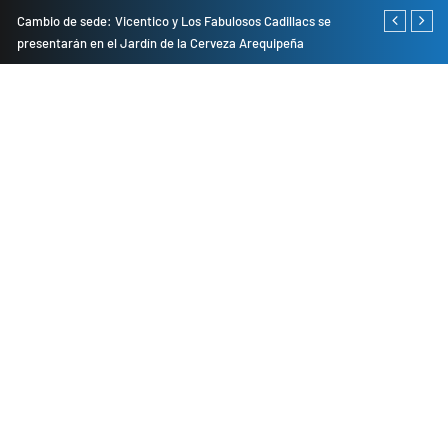
do
Cambio de sede: Vicentico y Los Fabulosos Cadillacs se
Empresas pri
presentarán en el Jardín de la Cerveza Arequipeña
para mejorar 