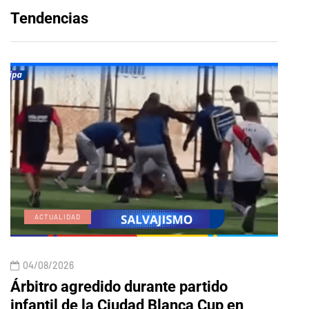
Tendencias
ACTUALIDAD
E
04/08/2026
04/
Árbitro agredido durante partido
Edic
infantil de la Ciudad Blanca Cup en