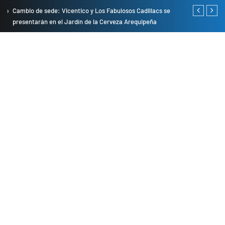
do
Cambio de sede: Vicentico y Los Fabulosos Cadillacs se
Empresas pri
presentarán en el Jardín de la Cerveza Arequipeña
para mejorar 