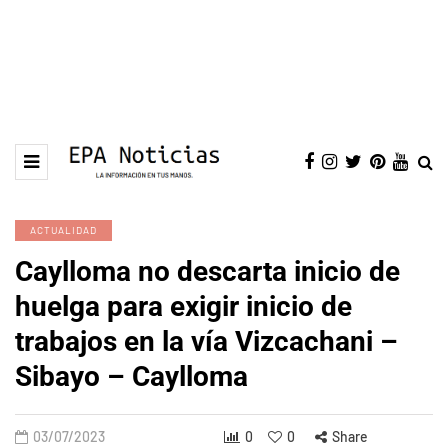
ACTUALIDAD
Caylloma no descarta inicio de
huelga para exigir inicio de
trabajos en la vía Vizcachani –
Sibayo – Caylloma
03/07/2023
0
0
Share