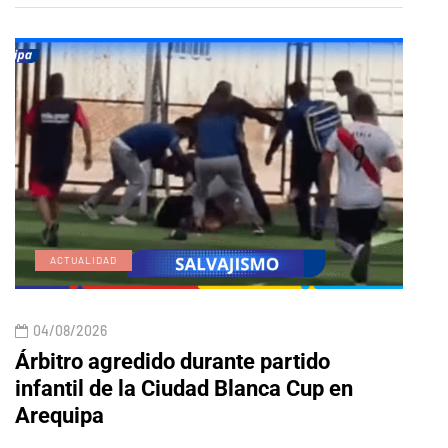
ACTUALIDAD
E
04/08/2026
04/
Árbitro agredido durante partido
Edic
infantil de la Ciudad Blanca Cup en
Arequipa