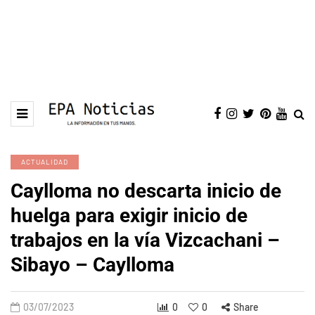
ACTUALIDAD
Caylloma no descarta inicio de
huelga para exigir inicio de
trabajos en la vía Vizcachani –
Sibayo – Caylloma
03/07/2023
0
0
Share