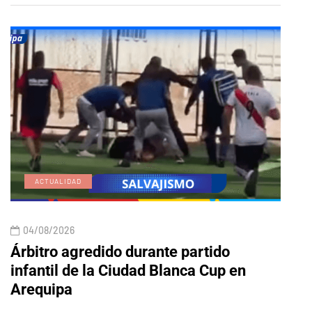
ACTUALIDAD
E
04/08/2026
04/
Árbitro agredido durante partido
Edic
infantil de la Ciudad Blanca Cup en
Arequipa