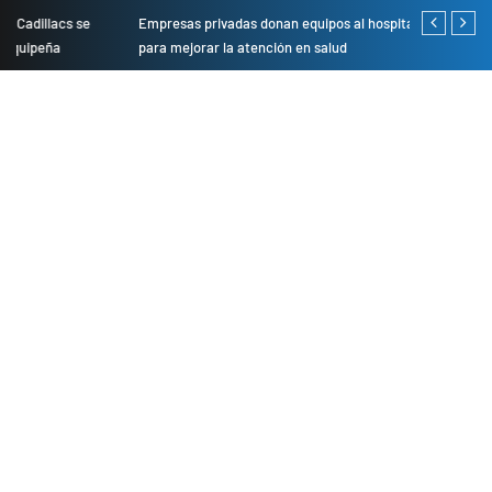
Empresas privadas donan equipos al hospital Honorio Delgado
Cambio de se
para mejorar la atención en salud
presentarán 