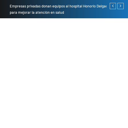
Empresas privadas donan equipos al hospital Honorio Delgado
Cambio de se
para mejorar la atención en salud
presentarán 