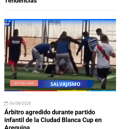
Tendencias
ACTUALIDAD
E
04/08/2026
04/
Árbitro agredido durante partido
Edic
infantil de la Ciudad Blanca Cup en
Arequipa