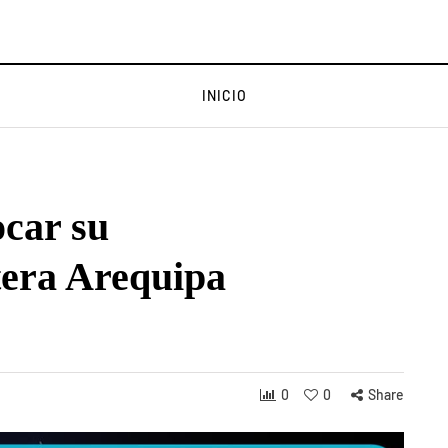
INICIO
ocar su
etera Arequipa
0
0
Share