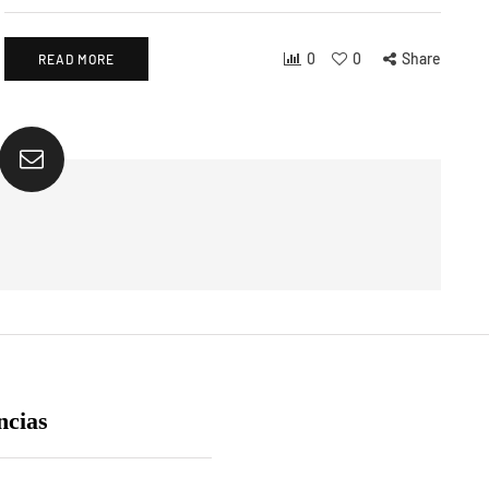
0
0
Share
READ MORE
ncias