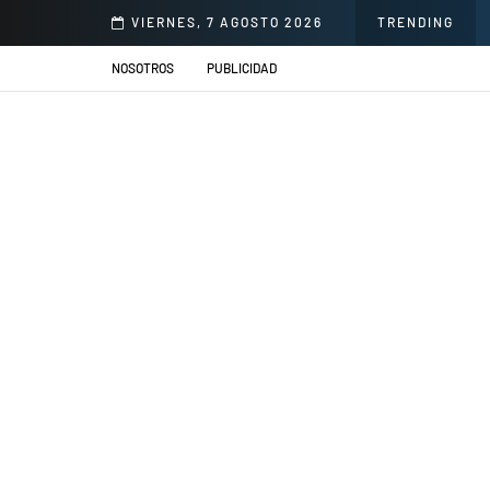
illacs se presentarán en el Jardín de la Cerveza Arequipeña
VIERNES, 7 AGOSTO 2026
TRENDING
NOSOTROS
PUBLICIDAD