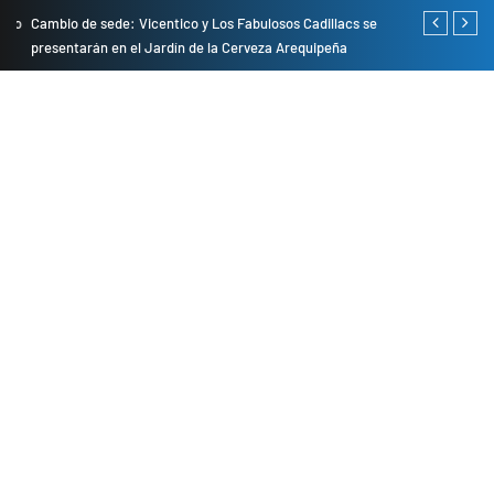
do
Cambio de sede: Vicentico y Los Fabulosos Cadillacs se
Empresas pri
presentarán en el Jardín de la Cerveza Arequipeña
para mejorar 