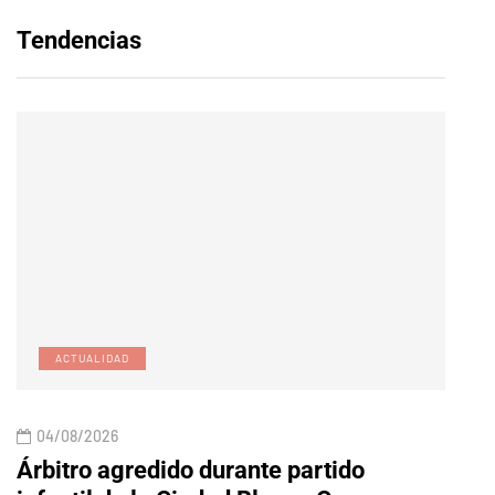
Tendencias
ACTUALIDAD
E
04/08/2026
04/
Árbitro agredido durante partido
Edic