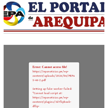
Error: Cannot access file!
https://epanoticias.pe/wp-
content/uploads/2026/06/PEPA
S-46-2.pdf
Setting up fake worker failed:
"Cannot load script at:
https://epanoticias.pe/wp-
content/plugins/3d-flipbook-
dflip-