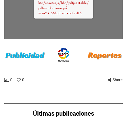
lite/assets/js/libs/pdfjs/stable/
pdf.worker.min.js?
ver=2.4.30&pdfver=default".
0
0
Share
Últimas publicaciones