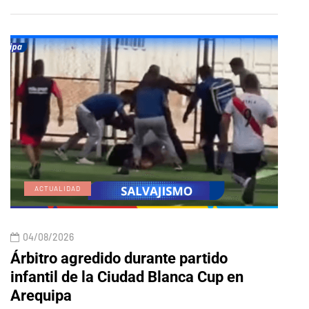
ACTUALIDAD
E
04/08/2026
04/
Árbitro agredido durante partido
Edic
infantil de la Ciudad Blanca Cup en
Arequipa