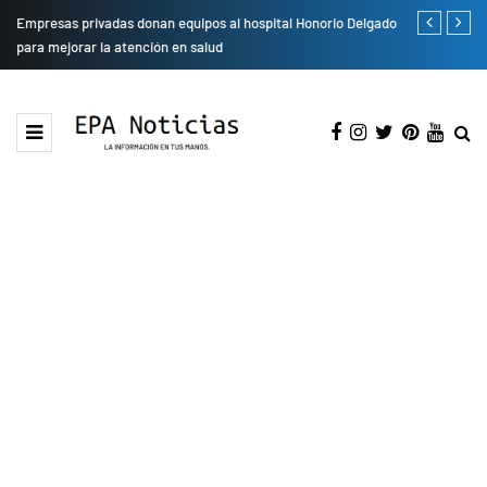
Empresas privadas donan equipos al hospital Honorio Delgado
Cambio de se
para mejorar la atención en salud
presentarán 