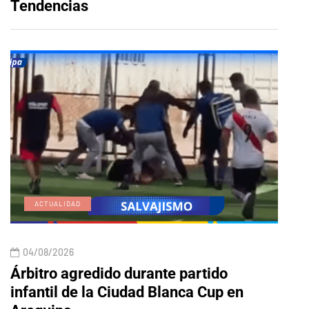
Tendencias
ACTUALIDAD
E
04/08/2026
04/
Árbitro agredido durante partido
Edic
infantil de la Ciudad Blanca Cup en