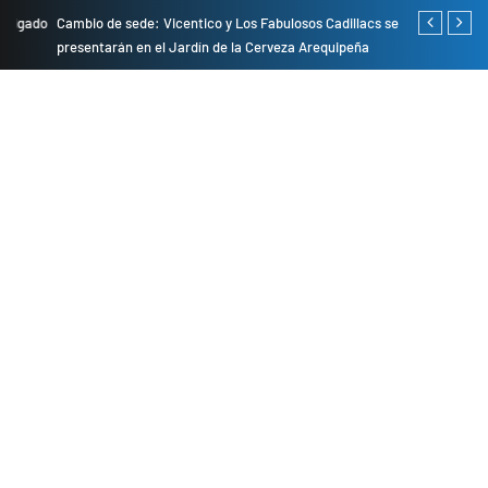
do
Cambio de sede: Vicentico y Los Fabulosos Cadillacs se
Empresas pri
presentarán en el Jardín de la Cerveza Arequipeña
para mejorar 