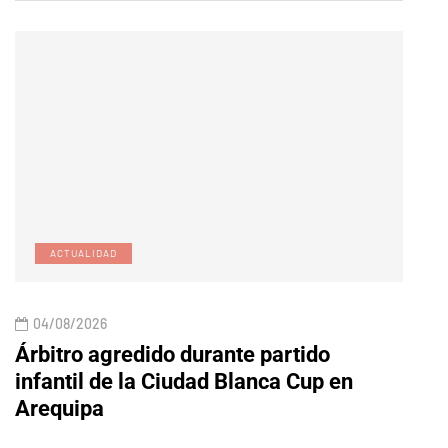
ACTUALIDAD
E
04/08/2026
04/
Árbitro agredido durante partido
Edic
infantil de la Ciudad Blanca Cup en
Arequipa