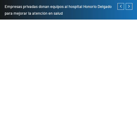
Empresas privadas donan equipos al hospital Honorio Delgado
Cambio de se
para mejorar la atención en salud
presentarán 