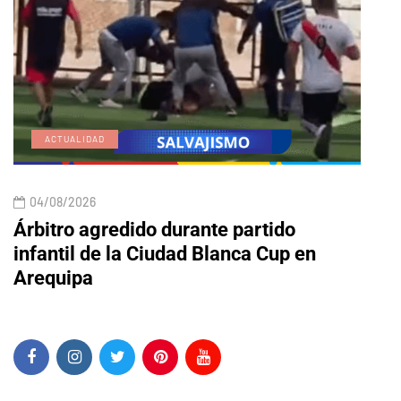
ACTUALIDAD
E
04/08/2026
04/
Árbitro agredido durante partido
Edic
infantil de la Ciudad Blanca Cup en
Arequipa