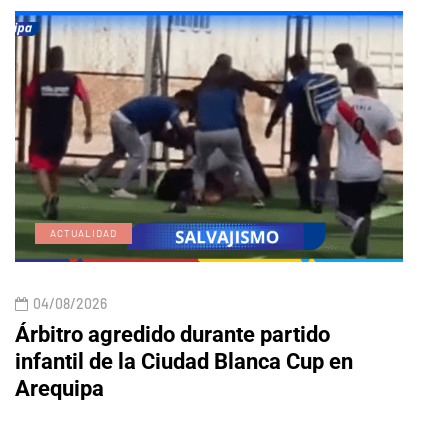
ACTUALIDAD
E
04/08/2026
04/
Árbitro agredido durante partido
Edic
infantil de la Ciudad Blanca Cup en
Arequipa