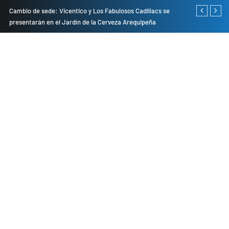
do
Cambio de sede: Vicentico y Los Fabulosos Cadillacs se
Empresas pri
presentarán en el Jardín de la Cerveza Arequipeña
para mejorar 