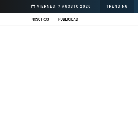
illacs se presentarán en el Jardín de la Cerveza Arequipeña
VIERNES, 7 AGOSTO 2026
TRENDING
NOSOTROS
PUBLICIDAD