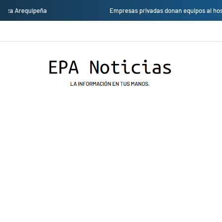
Empresas privadas donan equipos al hospital Honorio Delgado para mejorar 