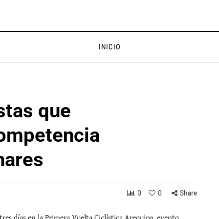
INICIO
stas que
competencia
nares
0
0
Share
tres días en la Primera Vuelta Ciclística Arequipa, evento