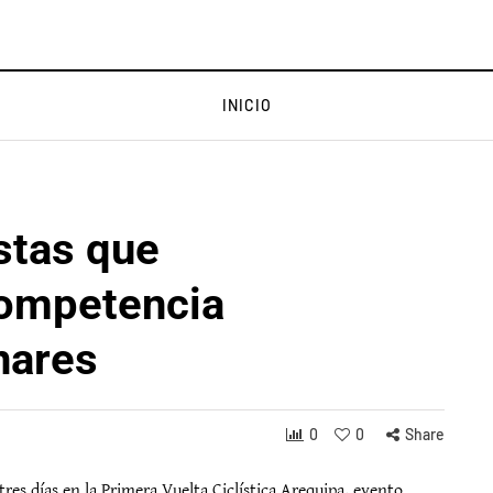
INICIO
stas que
competencia
nares
0
0
Share
tres días en la Primera Vuelta Ciclística Arequipa, evento