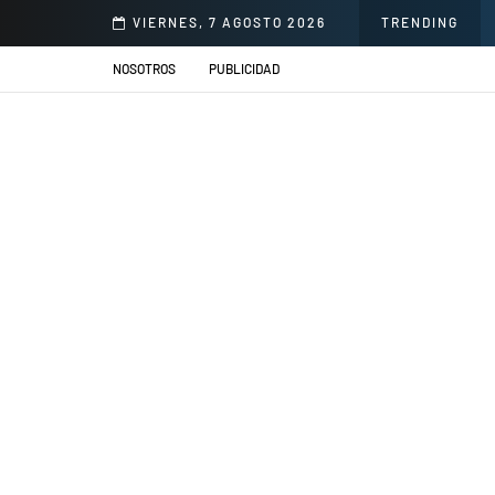
illacs se presentarán en el Jardín de la Cerveza Arequipeña
VIERNES, 7 AGOSTO 2026
TRENDING
NOSOTROS
PUBLICIDAD