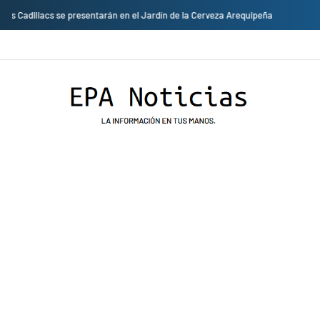
Empresas privadas donan equipos al hospital Honorio Delgado para mejorar 