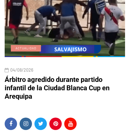
ACTUALIDAD
E
04/08/2026
04/
Árbitro agredido durante partido
Edic
infantil de la Ciudad Blanca Cup en
Arequipa