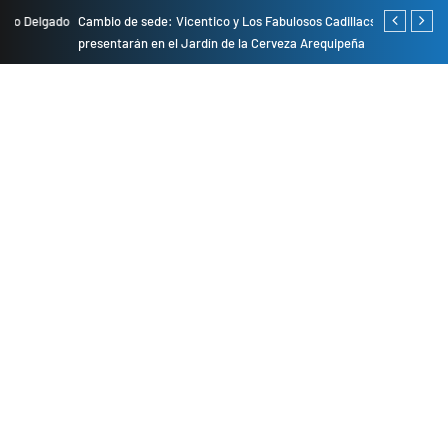
do
Cambio de sede: Vicentico y Los Fabulosos Cadillacs se
Empresas pri
presentarán en el Jardín de la Cerveza Arequipeña
para mejorar 