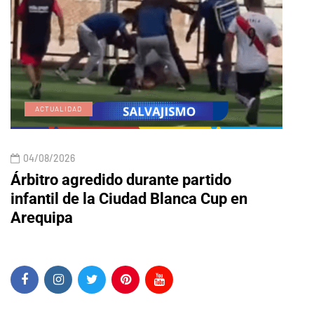
ACTUALIDAD
E
04/08/2026
04/
Árbitro agredido durante partido
Edic
infantil de la Ciudad Blanca Cup en
Arequipa