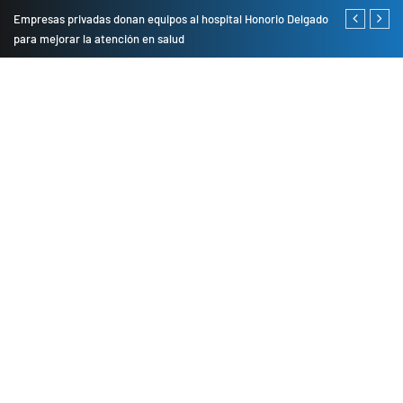
Empresas privadas donan equipos al hospital Honorio Delgado
Cambio de se
para mejorar la atención en salud
presentarán 