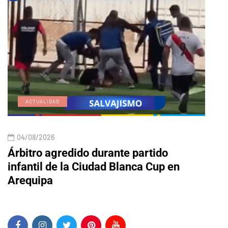
ACTUALIDAD
E
04/08/2026
04/
Árbitro agredido durante partido
Edic
infantil de la Ciudad Blanca Cup en
Arequipa