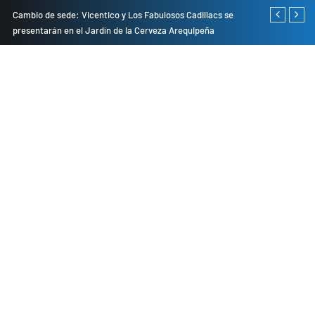
do
Cambio de sede: Vicentico y Los Fabulosos Cadillacs se
Empresas pri
presentarán en el Jardín de la Cerveza Arequipeña
para mejorar 