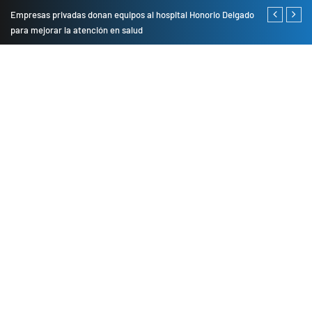
Empresas privadas donan equipos al hospital Honorio Delgado
Cambio de se
para mejorar la atención en salud
presentarán 