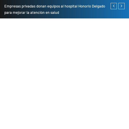
Empresas privadas donan equipos al hospital Honorio Delgado
Cambio de se
para mejorar la atención en salud
presentarán 