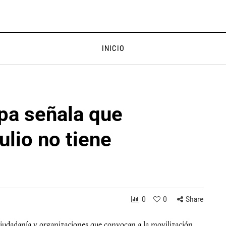
INICIO
pa señala que
ulio no tiene
0
0
Share
 ciudadanía y organizaciones que convocan a la movilización