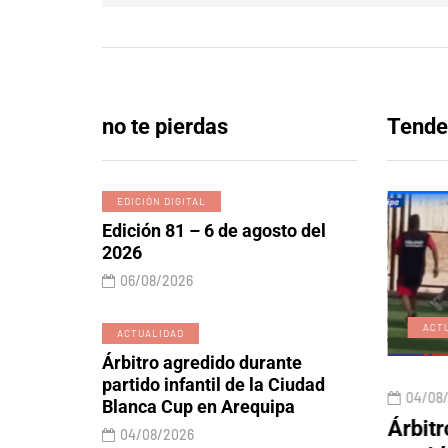
no te pierdas
Tende
EDICIÓN DIGITAL
Edición 81 – 6 de agosto del
2026
06/08/2026
EDICIÓN DIGITAL
ACT
ACTUALIDAD
Árbitro agredido durante
partido infantil de la Ciudad
06/08/2026
04/08
Blanca Cup en Arequipa
 y lobos
Edición 81 – 6 de agosto
Árbitr
04/08/2026