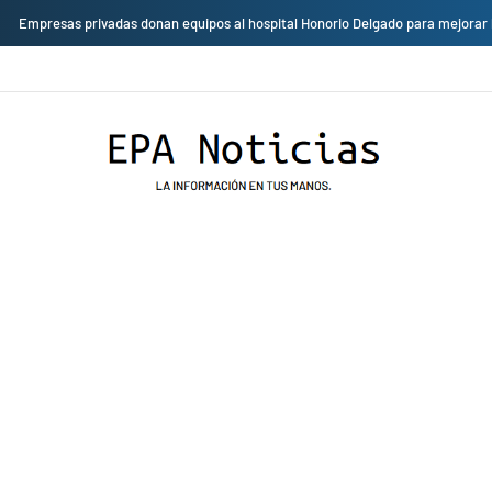
Cambio de sede: Vicentico y Los Fabulosos Cadillacs se presentarán en el J