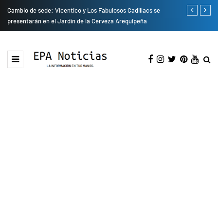
do
Cambio de sede: Vicentico y Los Fabulosos Cadillacs se
Empresas pri
presentarán en el Jardín de la Cerveza Arequipeña
para mejorar 