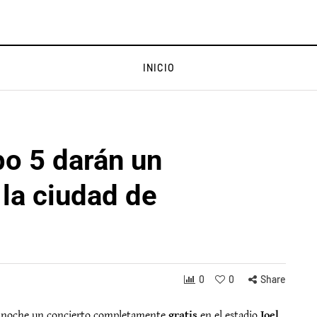
INICIO
po 5 darán un
 la ciudad de
0
0
Share
 noche un concierto completamente
gratis
en el estadio
Joel