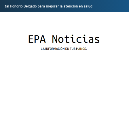
Cambio de sede: Vicentico y Los Fabulosos Cadillacs se presentarán en el J