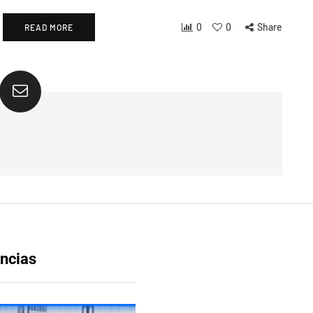
0
0
Share
READ MORE
ncias