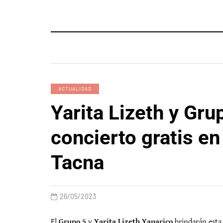
ACTUALIDAD
Yarita Lizeth y Gru
concierto gratis en
Tacna
26/05/2023
El
Grupo 5
y
Yarita Lizeth Yanarico
brindarán esta