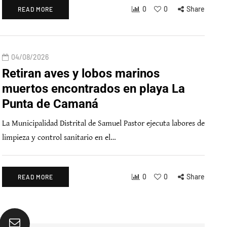
0
0
Share
READ MORE
04/08/2026
Retiran aves y lobos marinos
muertos encontrados en playa La
Punta de Camaná
La Municipalidad Distrital de Samuel Pastor ejecuta labores de
limpieza y control sanitario en el…
0
0
Share
READ MORE