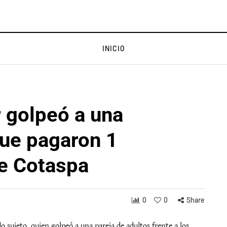
INICIO
 golpeó a una
que pagaron 1
de Cotaspa
0
0
Share
 sujeto, quien golpeó a una pareja de adultos frente a los