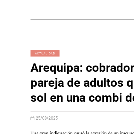
ACTUALIDAD
Arequipa: cobrador
pareja de adultos 
sol en una combi 
25/08/2023
Una gran indignación causó la agresión de un iracundo