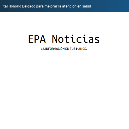
Cambio de sede: Vicentico y Los Fabulosos Cadillacs se presentarán en el Ja